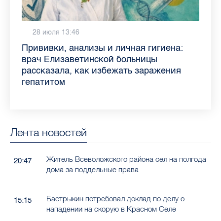
6 августа 9:02
28 июля 13:46
Piter.TV находится в ТОП-10 рейтинга
Прививки, анализы и личная гигиена:
самых цитируемых СМИ Петербурга и
врач Елизаветинской больницы
Ленобласти во II квартале 2026 года
рассказала, как избежать заражения
гепатитом
Лента новостей
Житель Всеволожского района сел на полгода
20:47
дома за поддельные права
Бастрыкин потребовал доклад по делу о
15:15
нападении на скорую в Красном Селе